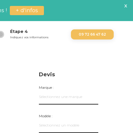
X
+ d'infos
s !
Étape
4
09 72 66 47 62
Indiquez vos informations
Devis
Marque :
Sélectionnez une marque
Modèle :
Sélectionnez un modèle