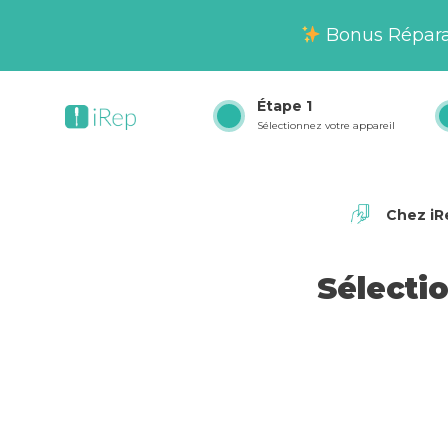
Bonus Réparati
Étape
1
Sélectionnez votre appareil
Chez iRe
Sélecti