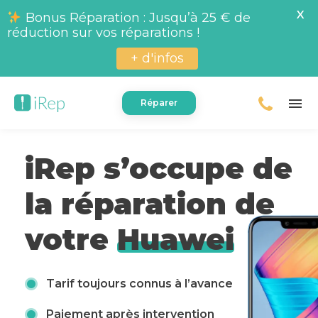
X
Bonus Réparation : Jusqu’à 25 € de
réduction sur vos réparations !
+ d'infos
menu
Réparer
iRep s’occupe de
la réparation de
votre
Huawei
Tarif toujours connus à l’avance
Paiement après intervention