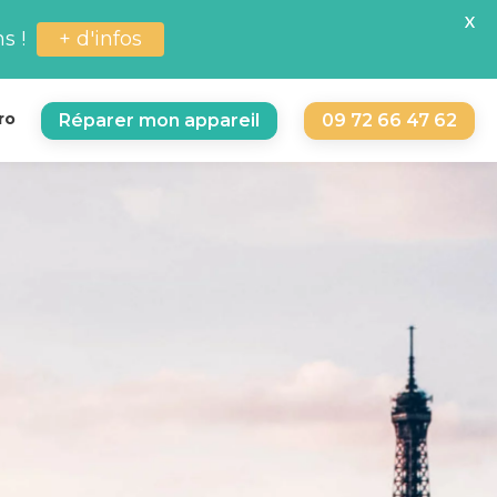
X
+ d'infos
s !
ro
Réparer mon appareil
09 72 66 47 62