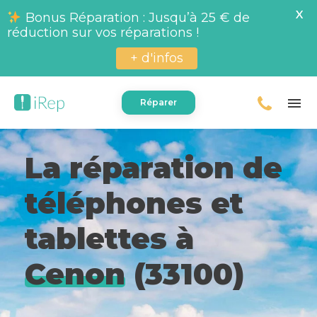
X
Bonus Réparation : Jusqu’à 25 € de
réduction sur vos réparations !
+ d'infos
menu
Réparer
La réparation de
téléphones et
tablettes à
Cenon
(33100)