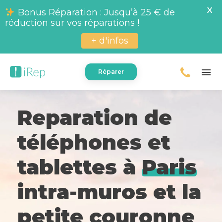
X
Bonus Réparation : Jusqu’à 25 € de
réduction sur vos réparations !
+ d'infos
menu
Réparer
Reparation de
téléphones et
tablettes à
Paris
intra-muros et la
petite couronne