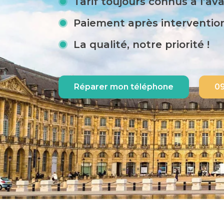
Tarif toujours connus à l’av
Paiement après interventio
La qualité, notre priorité !
Réparer mon téléphone
09