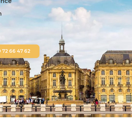
ance
n
 72 66 47 62