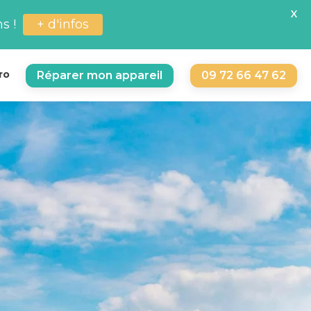
X
+ d'infos
s !
ro
Réparer mon appareil
09 72 66 47 62