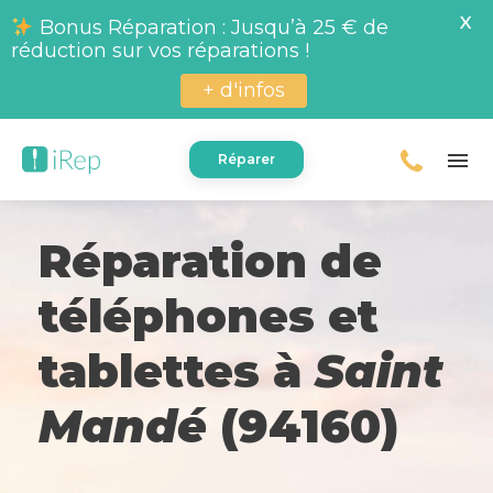
X
Bonus Réparation : Jusqu’à 25 € de
réduction sur vos réparations !
+ d'infos
menu
Réparer
Réparation de
téléphones et
tablettes à
Saint
Mandé
(94160)